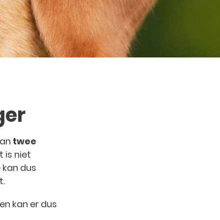
ger
van
twee
t is niet
e kan dus
t.
en kan er dus