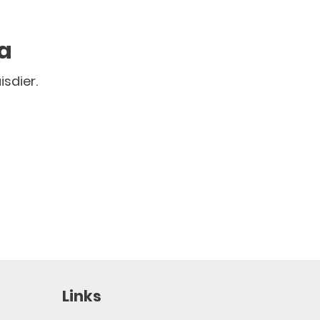
a
isdier.
Links