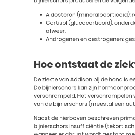
bijnierschors produceren de volgend
Aldosteron (mineralocorticoïd): 
Cortisol (glucocorticoïd): onderde
afweer.
Androgenen en oestrogenen: ge
Hoe ontstaat de ziek
De ziekte van Addison bij de hond is 
De bijnierschors kan zijn hormoonpro
verschrompeld. Het verschrompelen va
van de bijnierschors (meestal een au
Naast de hierboven beschreven prima
bijnierschors insufficiëntie (tekort s
wanneer er abrupt wordt gestopt met