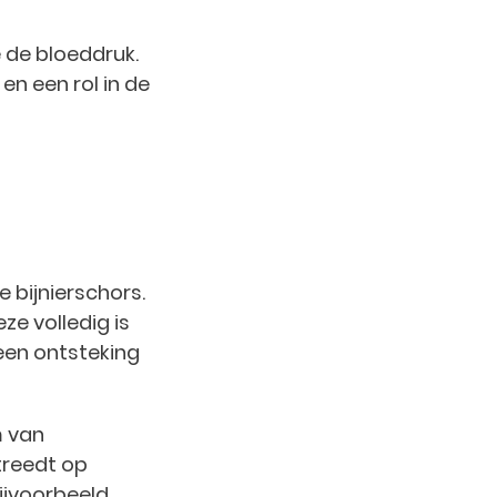
 de bloeddruk.
en een rol in de
 bijnierschors.
e volledig is
een ontsteking
m van
 treedt op
ijvoorbeeld