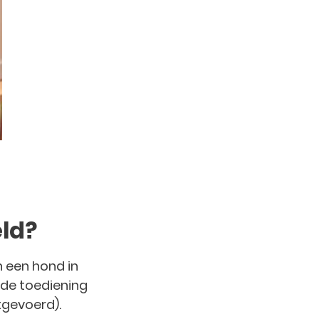
ld?
n een hond in
 de toediening
tgevoerd).