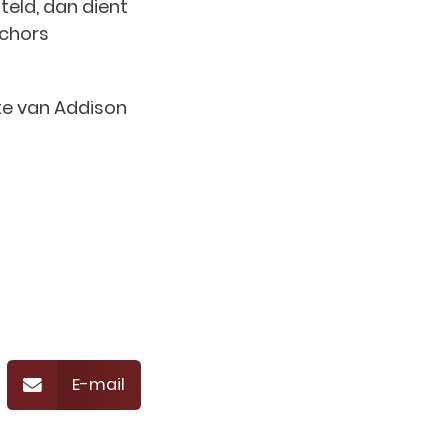
eld, dan dient
schors
te van Addison
E-mail