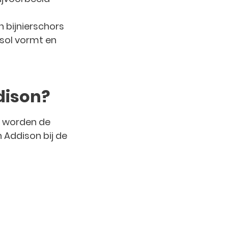
 bijnierschors
isol vormt en
dison?
t, worden de
n Addison bij de