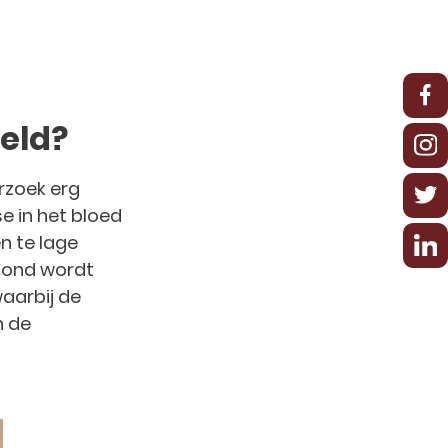
eld?
rzoek erg
e in het bloed
n te lage
 hond wordt
waarbij de
n de