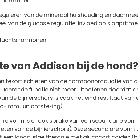
e hormonen:
reguleren van de mineraal huishouding en daarmee
el van de glucose regulatie, invloed op slaapritme 
slachtshormonen.
te van Addison bij de hond?
een tekort schieten van de hormoonproductie van de
ducerende functie niet meer uitoefenen doordat dez
n de bijnierschors is vaak het eind resultaat van 
to-immuun ontsteking).
ire vorm is er ook sprake van een secundaire vor
chieten van de bijnierschors). Deze secundiare vorm
 een langdurige therapie met glucocorticoïden (b