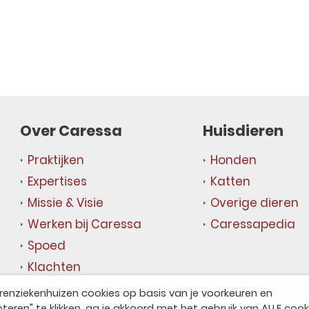
Over Caressa
Huisdieren
Praktijken
Honden
Expertises
Katten
Missie & Visie
Overige dieren
Werken bij Caressa
Caressapedia
Spoed
Klachten
Handige links
renziekenhuizen cookies op basis van je voorkeuren en
teren" te klikken, ga je akkoord met het gebruik van ALLE cook