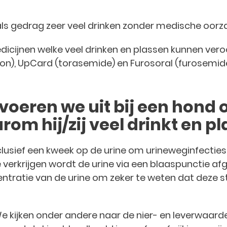
s gedrag zeer veel drinken zonder medische oorz
medicijnen welke veel drinken en plassen kunnen vero
lon), UpCard (torasemide) en Furosoral (furosemide
oeren we uit bij een hond 
m hij/zij veel drinkt en pl
lusief een kweek op de urine om urineweginfecties 
 verkrijgen wordt de urine via een blaaspunctie 
ratie van de urine om zeker te weten dat deze st
kijken onder andere naar de nier- en leverwaardes