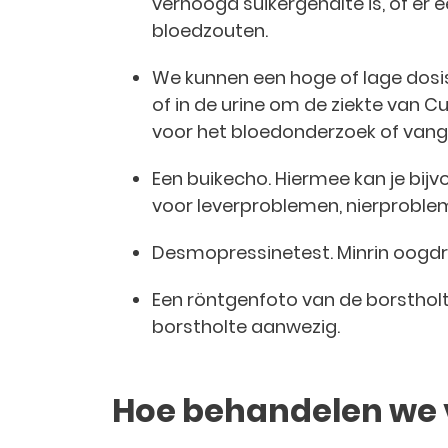
verhoogd suikergehalte is, of er e
bloedzouten.
We kunnen een hoge of lage dosi
of in de urine om de ziekte van C
voor het bloedonderzoek of vangt
Een buikecho. Hiermee kan je bijv
voor leverproblemen, nierproblem
Desmopressinetest. Minrin oogdrup
Een röntgenfoto van de borsthol
borstholte aanwezig.
Hoe behandelen we v