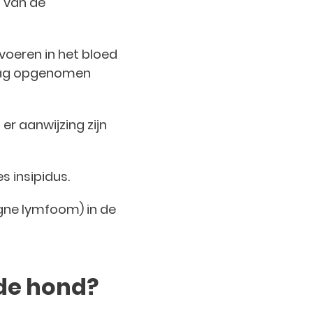
n van de
voeren in het bloed
1 dag opgenomen
er aanwijzing zijn
s insipidus.
gne lymfoom) in de
 de hond?