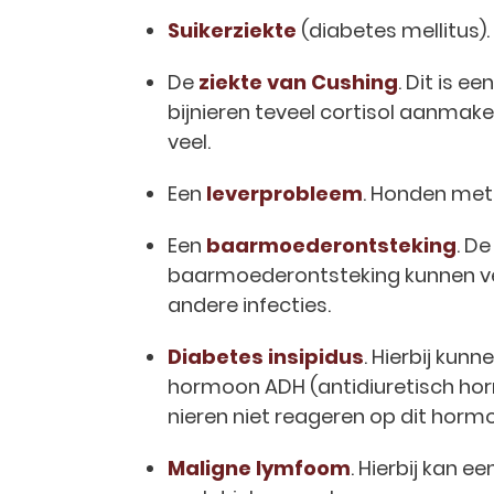
Suikerziekte
(diabetes mellitus).
De
ziekte van Cushing
. Dit is 
bijnieren teveel cortisol aanmak
veel.
Een
leverprobleem
. Honden met
Een
baarmoederontsteking
. D
baarmoederontsteking kunnen veel
andere infecties.
Diabetes insipidus
. Hierbij kun
hormoon ADH (antidiuretisch hor
nieren niet reageren op dit horm
Maligne lymfoom
. Hierbij kan 