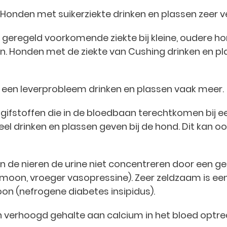
 Honden met suikerziekte drinken en plassen zeer ve
een geregeld voorkomende ziekte bij kleine, oudere h
en. Honden met de ziekte van Cushing drinken en p
 een leverprobleem drinken en plassen vaak meer.
e gifstoffen die in de bloedbaan terechtkomen bij e
 drinken en plassen geven bij de hond. Dit kan oo
nen de nieren de urine niet concentreren door een g
moon, vroeger vasopressine). Zeer zeldzaam is ee
oon (nefrogene diabetes insipidus).
een verhoogd gehalte aan calcium in het bloed optre