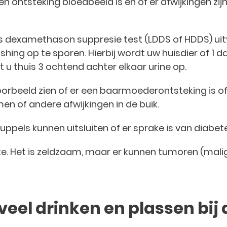
en ontsteking bloedbeeld is en of er afwijkingen zij
s dexamethason suppresie test (LDDS of HDDS) uit
ushing op te sporen. Hierbij wordt uw huisdier of 
 u thuis 3 ochtend achter elkaar urine op.
oorbeeld zien of er een baarmoederontsteking is of 
en of andere afwijkingen in de buik.
pels kunnen uitsluiten of er sprake is van diabete
te. Het is zeldzaam, maar er kunnen tumoren (mali
eel drinken en plassen bij