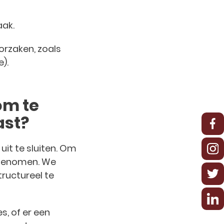
aak.
orzaken, zoals
).
om te
ast?
uit te sluiten. Om
afgenomen. We
ructureel te
, of er een