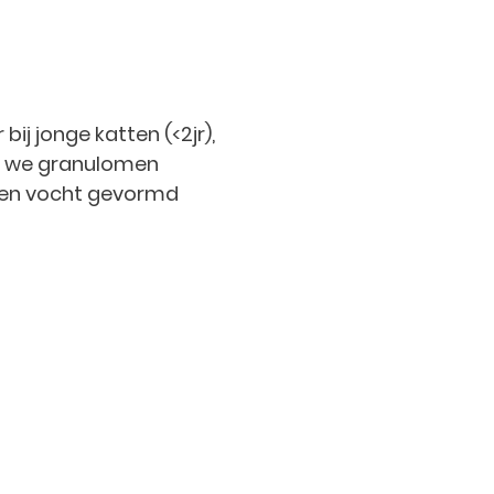
j jonge katten (<2jr),
lke we granulomen
ngen vocht gevormd