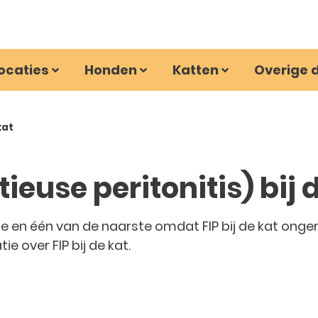
ocaties
Honden
Katten
Overige 
 kat
ectieuse peritonitis) bij 
e en één van de naarste omdat FIP bij de kat ongene
ie over FIP bij de kat.