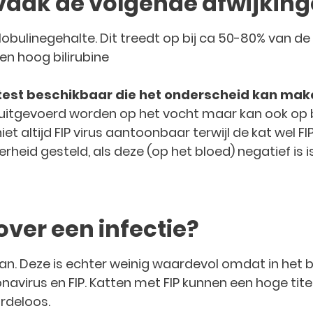
 vaak de volgende afwijking
bulinegehalte. Dit treedt op bij ca 50-80% van de 
en hoog bilirubine
en test beschikbaar die het onderscheid kan mak
e uitgevoerd worden op het vocht maar kan ook op
iet altijd FIP virus aantoonbaar terwijl de kat wel FI
erheid gesteld, als deze (op het bloed) negatief is i
 over een infectie?
an. Deze is echter weinig waardevol omdat in het b
avirus en FIP. Katten met FIP kunnen een hoge ti
ardeloos.