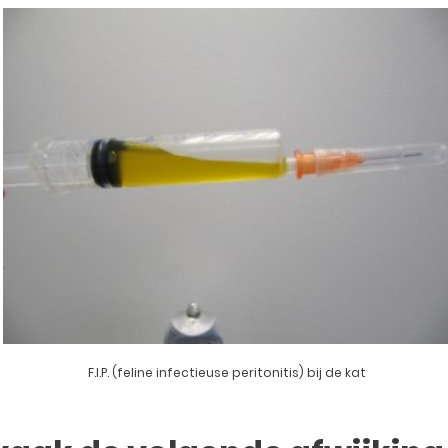
F.I.P. (feline infectieuse peritonitis) bij de kat