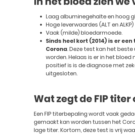
In het bloed zien we
Laag albuminegehalte en hoog glo
Hoge leverwaardes (ALT en ALKP) 
Vaak (milde) bloedarmoede.
Sinds heel kort (2014) is er e
Corona
. Deze test kan het best
worden. Helaas is er in het bloed n
positief is is de diagnose met zek
uitgesloten.
Wat zegt de FIP titer
Een FIP titerbepaling wordt vaak geda
gemaakt kan worden tussen het Coron
lage titer. Kortom, deze test is vrij wa