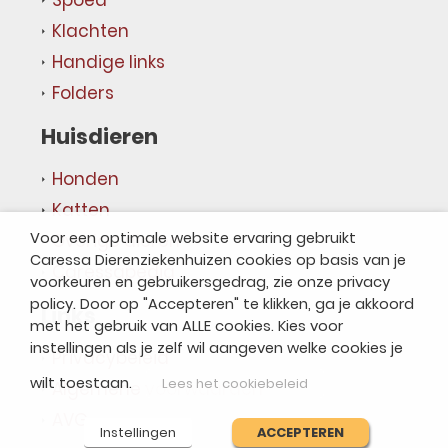
Spoed
Klachten
Handige links
Folders
Huisdieren
Honden
Katten
Voor een optimale website ervaring gebruikt
Overige dieren
Caressa Dierenziekenhuizen cookies op basis van je
Caressapedia
voorkeuren en gebruikersgedrag, zie onze privacy
policy. Door op "Accepteren" te klikken, ga je akkoord
Links
met het gebruik van ALLE cookies. Kies voor
instellingen als je zelf wil aangeven welke cookies je
Privacybeleid
wilt toestaan.
Lees het cookiebeleid
Algemene voorwaarden
AVG
Instellingen
ACCEPTEREN