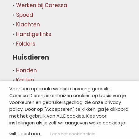
Werken bij Caressa
Spoed
Klachten
Handige links
Folders
Huisdieren
Honden
Katten
Voor een optimale website ervaring gebruikt
Overige dieren
Caressa Dierenziekenhuizen cookies op basis van je
Caressapedia
voorkeuren en gebruikersgedrag, zie onze privacy
policy. Door op "Accepteren" te klikken, ga je akkoord
Links
met het gebruik van ALLE cookies. Kies voor
instellingen als je zelf wil aangeven welke cookies je
Privacybeleid
wilt toestaan.
Lees het cookiebeleid
Algemene voorwaarden