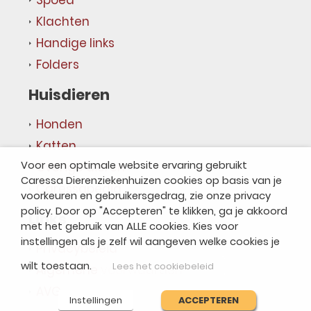
Klachten
Handige links
Folders
Huisdieren
Honden
Katten
Voor een optimale website ervaring gebruikt
Overige dieren
Caressa Dierenziekenhuizen cookies op basis van je
Caressapedia
voorkeuren en gebruikersgedrag, zie onze privacy
policy. Door op "Accepteren" te klikken, ga je akkoord
Links
met het gebruik van ALLE cookies. Kies voor
instellingen als je zelf wil aangeven welke cookies je
Privacybeleid
wilt toestaan.
Lees het cookiebeleid
Algemene voorwaarden
AVG
Instellingen
ACCEPTEREN